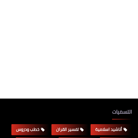
التسميات
أناشيد اسلامية
تفسير القران
خطب ودروس