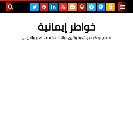
بحث هذه
خواطر إيمانية
المدونة
قصص وحكايات واقعية واخري خيالية نأخذ منها العبر والدروس
الإلكتروني