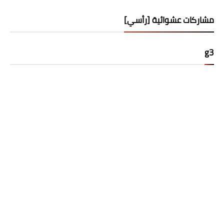
مشاركات عشوائية [رأسي]
g3