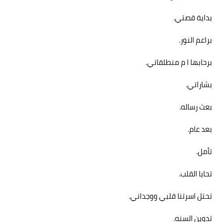
بداية قصتي.
براعم النور.
برحابها ا م منطلقاتي.
بشاراتي.
بعث رساله.
بعد عام.
تأمل.
تحايا القلب.
تحتل اسرتنا قلبي ووجداني.
تدوين السنه.