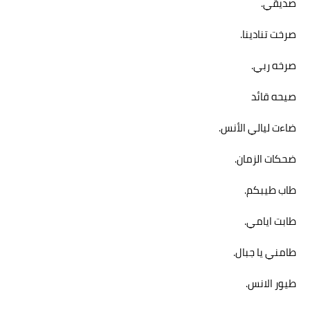
صديقي.
صرخت تنادينا.
صرخه ربي.
صيحه قائد
ضاءت ليالي الأنس.
ضحكات الزمان.
طاب طيبكم.
طابت ايامي.
طامني يا جبال.
طيور الانس.