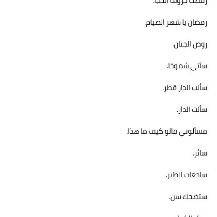
رقصت حروف الحب.
رمضان يا شهر الصيام.
روض الجنان.
سآتي شموخا.
سألت الدار قطر.
سألت الدار.
م
سألوني قالو كيف ما هذا.
سائر.
ساجعات الطير.
ستضحك سن.