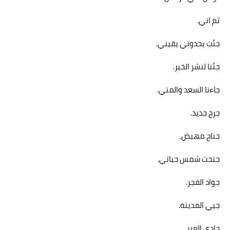
ثم اني.
جئت يحدوني يقيني.
جئنا لنشر الخير.
جاءنا السعد والمني.
جرح جديد.
جناح مهيض.
جنحت شمس حياتي.
جواد الفجر.
جيي المدينه.
حادي العير.