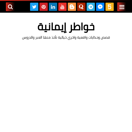
بحث هذه
خواطر إيمانية
المدونة
قصص وحكايات واقعية واخري خيالية نأخذ منها العبر والدروس
الإلكتروني