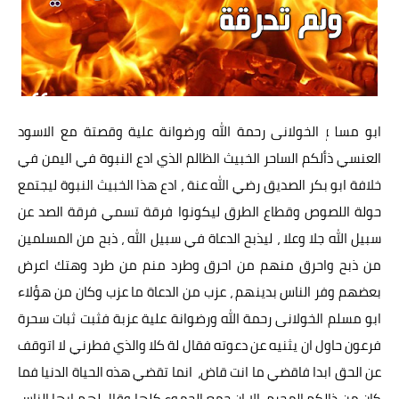
ا
بو مسلم الخولانى رحمة الله ورضوانة علية وقصتة مع ا
لاسود
العنسي ذألكم الساحر الخبيث الظالم الذي ادع النبوة في اليمن في
خلافة ابو بكر الصديق رضي الله عنة ، ادع هذا الخبيث النبوة ليجتمع
حولة اللصوص وقطاع الطرق ليكونوا فرقة تسمي فرقة الصد عن
سبيل الله جلا وعلا ، ليذبح الدعاة في سبيل الله ، ذبح من المسلمين
من ذبح واحرق منهم من احرق وطرد منم من طرد وهتك اعرض
بعضهم وفر الناس بدينهم ، عزب من الدعاة ما عزب وكان من هؤلاء
ابو مسلم الخولانى رحمة الله ورضوانة علية عزبة فثبت ثبات سحرة
فرعون حاول ان يثنيه عن دعوته فقال لة كلا والذي فطرني لا اتوقف
عن الحق ابدا فاقضي ما انت قاض، انما تقضي هذه الحياة الدنيا فما
كان من ذالكم المجرم الا ان جمع الجموع كلها وقال لهم ايها الناس