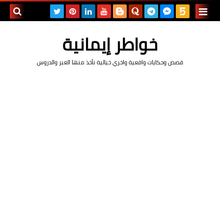
بحث هذه
خواطر إيمانية
المدونة
قصص وحكايات واقعية واخري خيالية نأخذ منها العبر والدروس
الإلكتروني