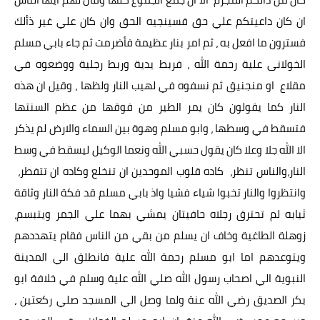
ان كان داعيتكم علي حق فسينجيه الحق وان كان علي غير ذألك
فسترون ما افعل به ، ثم امر بنار عظيمة فأضرمت ثم جاء بابي مسلم
الخولانى علية رحمة الله ، فربط يدية وربط رجلية ووضعوه في
مقلاع او منجنيق ثم نسفوه في لهيب النار ولظها ، وقيل ان هذه
النار كما يقولون كان يمر الطير من فوقها من عظم السنتها
فتسقط في وسطها ، وابو مسلم وهوة بين السماء والارض لم يذكر
الا الله جلا وعلا كان يقول حسبي الله ونعما الوكيل ليسقط في وسط
النار،والناس تنظر، كاده قلوب الموحدين ان تنخلع وكاده ان تتفطر،
وانتظروا والنار تخبوا شياء فشيا واذ بابي مسلم قد فكة النار وثاقة
ثيابه لم تحترق رجلاه حافيتان يمشي بهما علي الجمر ويتبسم،
زوهلة الطاغية وخاف ان يسلم من بقي من الناس فقام يتهددهم
ويتوعدهم اما ابو مسلم رحمة الله علية فانطلق الي المدينة
النبوية الي اصحاب رسول الله صلي الله علية وسلم في خلافة ابو
بكر الصديق رضي الله عنة ولما وصل الي المسجد صلي ركعتين ،