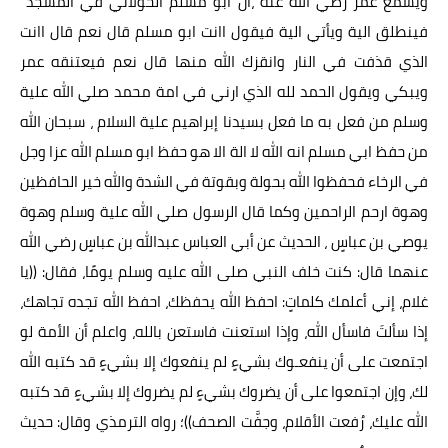
ويسمع عمر رضي الله عنة ،ان ابو مسلم الخولاني في المسجد
فينطلق الية ويأتي الية فيقول اانت ابو مسلم قال نعم قال اانت
الذي قذفت في النار وانقزك الله منها قال نعم فيعتنقه عمر
ويبكي ويقول الحمد لله الذي ارني في امة محمد صلي الله علية
وسلم من فعل به ما فعل بسيدنا إبراهيم علية السلام ، سبحان الله
من حفظ ابي مسلم انه الله لا الة الا هو حفظ ابو مسلم الله عزا وجل
في الرخاء فحفظوا الله بحولة وبقوتة في الشدة والله خير الحافظين
وهوة ارحم الراحمين وكما قال الرسول صلي الله علية وسلم وهوة
يوصي
بن عباسٍ ، الحديث عن أبي العباس عبدالله بن عباسٍ رضي الله
عنهما قال: كنت خلف النبي صلى الله عليه وسلم يومًا، فقال: ((يا
غلام، إني أعلمك كلماتٍ: احفظ الله يحفظك، احفظ الله تجده تجاهك،
إذا سألتَ فاسأل الله، وإذا استعنت فاستعن بالله، واعلم أن الأمة لو
اجتمعت على أن ينفعـوك بشيءٍ لم ينفعوك إلا بشيءٍ قد كتبه الله
لك، وإن اجتمعوا على أن يضروك بشيءٍ لم يضروك إلا بشيءٍ قد كتبه
الله عليك، رُفعت الأقلام، وجفَّت الصحف))؛ رواه الترمذي وقال: حديث